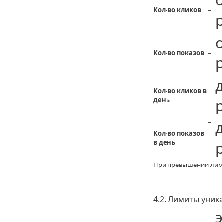
Кол-во кликов
–
Кол-во показов
–
–
Кол-во кликов в
день
–
Кол-во показов
в день
При превышении лими
4.2. Лимиты уник