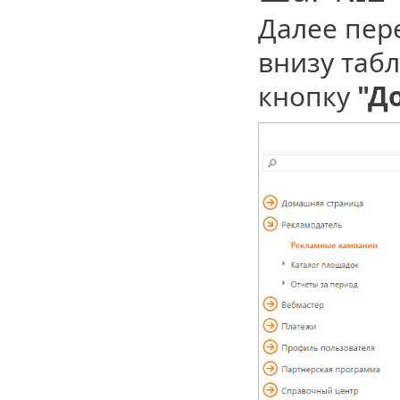
Далее пер
внизу таб
кнопку
"Д